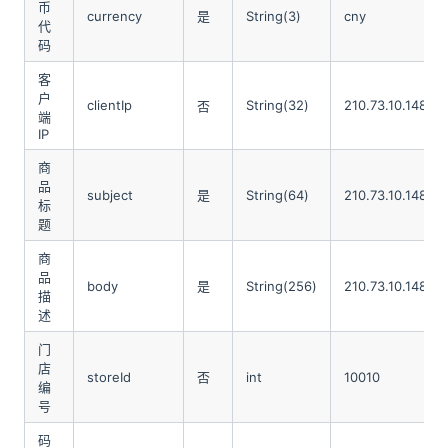
币
currency
是
String(3)
cny
代
码
客
户
clientIp
String(32)
210.73.10.148
否
端
IP
商
品
subject
是
String(64)
210.73.10.148
标
题
商
品
body
是
String(256)
210.73.10.148
描
述
门
店
storeId
否
int
10010
编
号
码