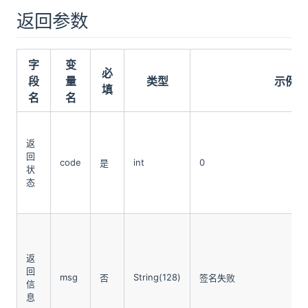
返回参数
字
变
必
段
量
类型
示例值
填
名
名
返
回
code
int
0
是
状
态
返
回
msg
String(128)
否
签名失败
信
息