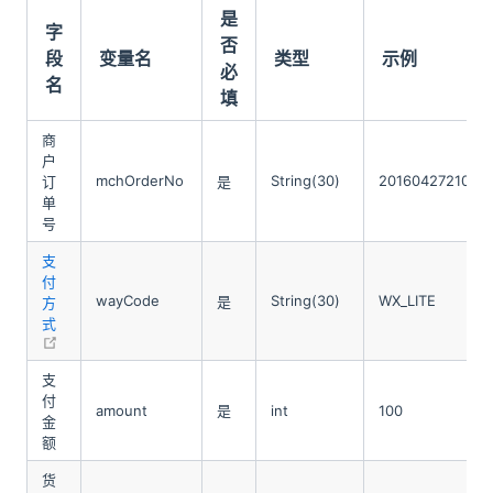
是
字
否
段
变量名
类型
示例
必
名
填
商
户
mchOrderNo
String(30)
2016042721060
订
是
单
号
支
付
wayCode
String(30)
WX_LITE
是
方
式
open in new window
支
付
amount
是
int
100
金
额
货