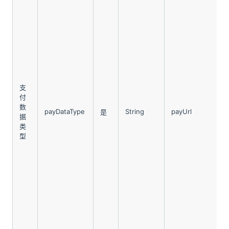
支
付
数
payDataType
String
payUrl
是
据
类
型