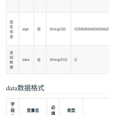
签
名
sign
否
String(32)
CCD9083A6DAD9A2DA9F
信
息
返
回
data
String(512)
{}
否
数
据
data数据格式
字
必
段
变量名
类型
示
填