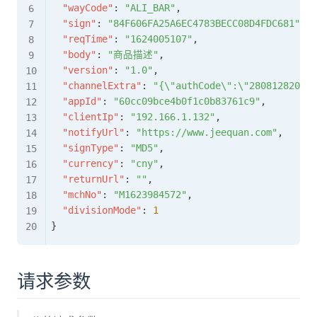
"wayCode"
:
"ALI_BAR"
,
"sign"
:
"84F606FA25A6EC4783BECC08D4FDC681"
,
"reqTime"
:
"1624005107"
,
"body"
:
"商品描述"
,
"version"
:
"1.0"
,
"channelExtra"
:
"{\"authCode\":\"280812820366
"appId"
:
"60cc09bce4b0f1c0b83761c9"
,
"clientIp"
:
"192.166.1.132"
,
"notifyUrl"
:
"https://www.jeequan.com"
,
"signType"
:
"MD5"
,
"currency"
:
"cny"
,
"returnUrl"
:
""
,
"mchNo"
:
"M1623984572"
,
"divisionMode"
:
1
}
请求参数