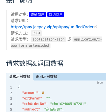
接口说明
适用对象:
普通商户
特约商户
请求URL：
open i
https://pay.jeepay.vip/api/pay/unifiedOrder
请求方式：
POST
请求类型：
或
application/json
application/x-
www-form-urlencoded
请求数据&返回数据
请求示例数据
返回示例数据
{
"amount"
:
8
,
"extParam"
:
""
,
"mchOrderNo"
:
"mho1624005107281"
,
"subject"
:
"商品标题"
,