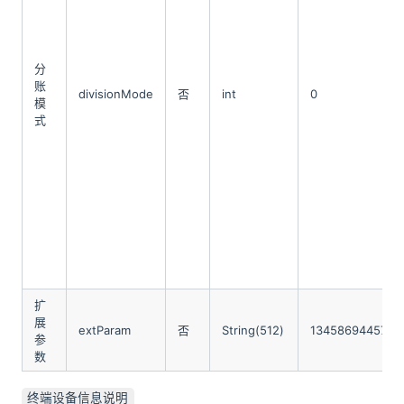
分
账
divisionMode
否
int
0
模
式
扩
展
extParam
否
String(512)
1345869445731
参
数
终端设备信息说明