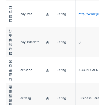
支
付
payData
String
http://www.jeequ
否
数
据
订
单
信
payOrderInfo
否
String
{}
息
数
据
渠
道
errCode
String
ACQ.PAYMENT_AU
错
否
误
码
渠
道
错
errMsg
否
String
Business Failed 
误
描