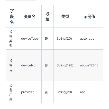
字
必
段
变量名
类型
示例值
填
名
设
智
备
au
deviceType
是
String(20)
auto_pos
类
收
ca
型
设
填
设
型
备
deviceNo
是
String(128)
abcde12345
件
号
码
设
设
除
备
外
provider
否
String(20)
abc
厂
备
商
备