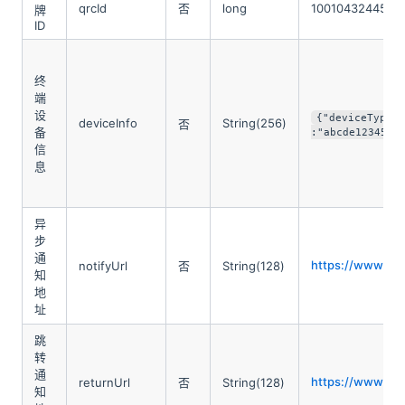
qrcId
否
long
1001043244533
牌
ID
终
端
设
{"deviceType"
deviceInfo
String(256)
否
备
:"abcde12345"}
信
息
异
步
通
https://www.jee
notifyUrl
否
String(128)
知
地
址
跳
转
通
https://www.jee
returnUrl
否
String(128)
知