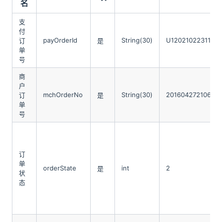
名
支
付
payOrderId
String(30)
U1202102231112
订
是
单
号
商
户
mchOrderNo
String(30)
20160427210604
订
是
单
号
订
单
orderState
int
2
是
状
态