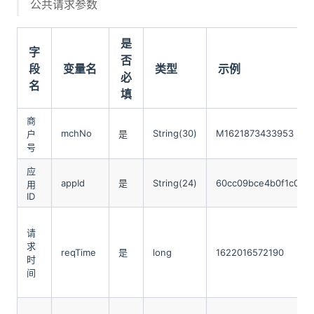
公共请求参数
是
字
否
段
变量名
类型
示例
必
名
填
商
mchNo
String(30)
M1621873433953
户
是
号
应
appId
是
String(24)
60cc09bce4b0f1c0b8
用
ID
请
求
reqTime
是
long
1622016572190
时
间