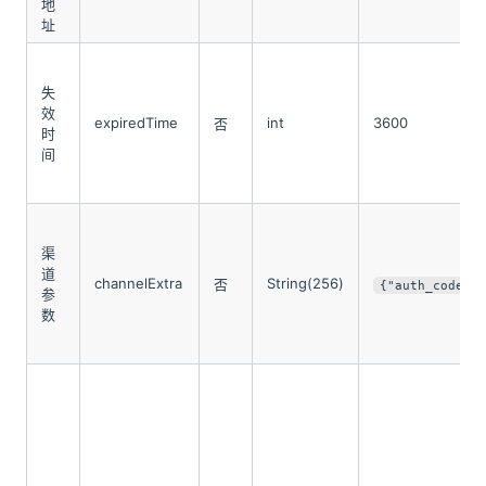
地
址
失
效
expiredTime
int
3600
否
时
间
渠
道
channelExtra
String(256)
否
{"auth_code":
参
数